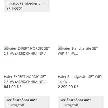
Infrarot Fernbedienung
YR-HQS01
Haier EXPERT NORDIC SET
Haier Standgeräte SET WiFi
2,6 kW (AS25XCHHRA-NR /
14 kW
1U25KEHFRA-NR)
(AP140S2SK1FA(H)+1U140S2SN
841,00 €
*
2.290,00 €
*
HQS01)
Set bestehend aus:
Set bestehend aus:
Innengerät
Innengerät