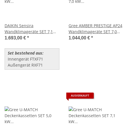
DAIKIN Sensira
Gree AMBER PRESTIGE AP24
Wandklimageräte SET 7,1
Wandklimageräte SET 7,0
kW (FTXF71+RXF71)
kW (GWH24YE-
1.693,00 €
*
1.044,00 €
*
S6DBA2A/I/GWH24YE-
S6DBA2A/O)
Set bestehend aus:
Innengerät FTXF71
Außengerät RXF71
AUSVERKAUFT