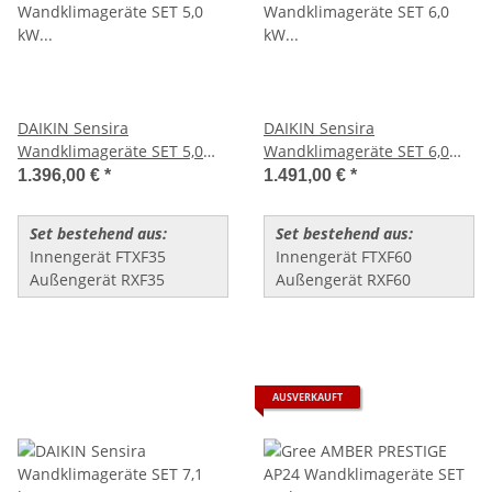
DAIKIN Sensira
DAIKIN Sensira
Wandklimageräte SET 5,0
Wandklimageräte SET 6,0
kW (FTXF50+RXF50)
kW (FTXF60+RXF60)
1.396,00 €
*
1.491,00 €
*
Set bestehend aus:
Set bestehend aus:
Innengerät FTXF35
Innengerät FTXF60
Außengerät RXF35
Außengerät RXF60
AUSVERKAUFT