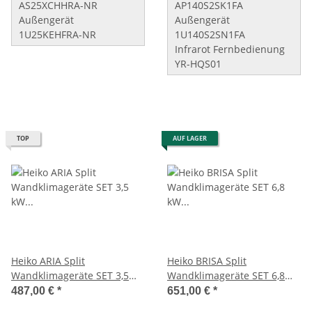
AS25XCHHRA-NR
AP140S2SK1FA
Außengerät
Außengerät
1U25KEHFRA-NR
1U140S2SN1FA
Infrarot Fernbedienung
YR-HQS01
TOP
AUF LAGER
Heiko ARIA Split
Heiko BRISA Split
Wandklimageräte SET 3,5
Wandklimageräte SET 6,8
kW (JS035-A1/JZ035-A1) ****
kW (JS068-C2/JZ068-C2)
487,00 €
*
651,00 €
*