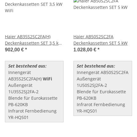
Haier AB35S2SC2FA(H)
Haier AB50S2SC2FA
Deckenkassetten SET 3,5 kW
Deckenkassetten SET 5 kW
WiFi
902,00 €
*
1.028,00 €
*
Set bestehend aus:
Set bestehend aus:
Innengerät
Innengerät AB50S2SC2FA
AB35S2SC2FA(H)
WiFi
Außengerät
Außengerät
1U50S2SJ2FA-2
1U35S2SJ2FA-2
Blende für Eurokassette
Blende für Eurokassette
PB-620KB
PB-620KB
Infrarot Fernbedienung
Infrarot Fernbedienung
YR-HQS01
YR-HQS01