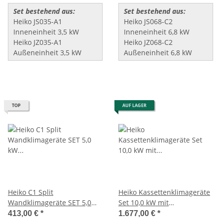
Set bestehend aus:
Set bestehend aus:
Heiko JS035-A1
Heiko JS068-C2
Inneneinheit 3,5 kW
Inneneinheit 6,8 kW
Heiko JZ035-A1
Heiko JZ068-C2
Außeneinheit 3,5 kW
Außeneinheit 6,8 kW
TOP
AUF LAGER
Heiko C1 Split
Heiko Kassettenklimageräte
Wandklimageräte SET 5,0
Set 10,0 kW mit
kW (JS050-C1/JZ050-C1)
Handfernbedienung
413,00 €
*
1.677,00 €
*