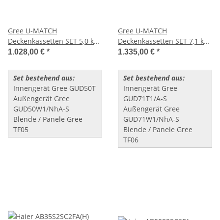
Gree U-MATCH
Gree U-MATCH
Deckenkassetten SET 5,0 kW
Deckenkassetten SET 7,1 kW
(GUD50T1/A-
(GUD71T1/A-
1.028,00 €
*
1.335,00 €
*
S+GUD50W1/NhA-S+TF05)
S+GUD71W/NhA-S+TF06)
Set bestehend aus:
Set bestehend aus:
Innengerät Gree GUD50T
Innengerät Gree
Außengerät Gree
GUD71T1/A-S
GUD50W1/NhA-S
Außengerät Gree
Blende / Panele Gree
GUD71W1/NhA-S
TF05
Blende / Panele Gree
TF06