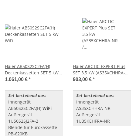
Haier AB50S2SC2FA(H)
Haier ARCTIC EXPERT Plus
Deckenkassetten SET 5 kW
SET 3,5 kW (AS35XCHHRA-NR
WiFi
/ 1U35KEHFRA-NR)
1.061,00 €
*
903,00 €
*
Set bestehend aus:
Set bestehend aus:
Innengerät
Innengerät
AB50S2SC2FA(H)
WiFi
AS35XCHHRA-NR
Außengerät
Außengerät
1U50S2SJ2FA-2
1U35KEHFRA-NR
Blende für Eurokassette
PB-620KB