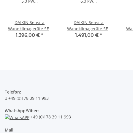
DAIKIN Sensira
DAIKIN Sensira
Wandklimageräte SET
Wandklimageräte SET
Wan
5,0 kW (FTXF50+RXF50)
6,0 kW (FTXF60+RXF60)
7,1
1.396,00 €
*
1.491,00 €
*
Telefon:
+49 (0)178 39 11 993
WhatsApp/Viber:
+49 (0)178 39 11 993
Mail: