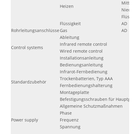
Mittel
Heizen
Niedr
Flüst
Flüssigkeit
AD
Rohrleitungsanschlüsse
Gas
AD
Ableitung
Infrared remote control
Control systems
Wired remote control
Installationsanleitung
Bedienungsanleitung
Infrarot-Fernbedienung
Trockenbatterien, Typ AAA
Standardzubehör
Fernbedienungshalterung
Montageplatte
Befestigungsschrauben für Hauptge
Allgemeine Schutzmaßnahmen
Phase
Power supply
Frequenz
Spannung