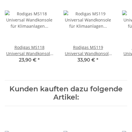
Rodigas MS118
Rodigas MS119
Universal Wandkonsole
Universal Wandkonsole
Uni
für Klimaanlagen und
für Klimaanlagen und
für
23,90 €
*
33,90 €
*
Wärmepumpen
Wärmepumpen
Außengeräte,
Außengeräte,
375x550(mm), 140kg
490x550(mm), 200kg
37
Kunden kauften dazu folgende
Artikel: