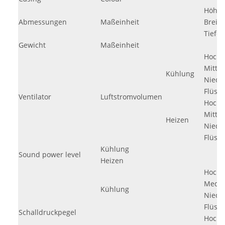
Höhe
Abmessungen
Maßeinheit
Breite
Tiefe
Gewicht
Maßeinheit
Hoch
Mittel
Kühlung
Niedr
Flüst
Ventilator
Luftstromvolumen
Hoch
Mittel
Heizen
Niedr
Flüst
Kühlung
Sound power level
Heizen
Hoch
Medi
Kühlung
Niedr
Flüst
Schalldruckpegel
Hoch