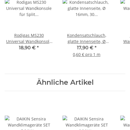
Rodigas MS230
Kondensatschlauch,
Universal Wandkonsole
glatte Innenseite, Ø
Wan
für Split Klimaanlagen
16mm, 30 Meter
3,5
18,90 €
*
17,90 €
*
Außengeräte,
0,60 € pro 1 m
800x420(mm), 140kg
Ähnliche Artikel