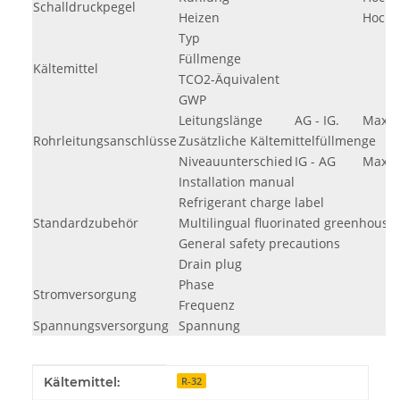
Schalldruckpegel
Heizen
Hoch
Typ
Füllmenge
Kältemittel
TCO2-Äquivalent
GWP
Leitungslänge
AG - IG.
Max.
Rohrleitungsanschlüsse
Zusätzliche Kältemittelfüllmenge
Niveauunterschied
IG - AG
Max.
Installation manual
Refrigerant charge label
Standardzubehör
Multilingual fluorinated greenhouse 
General safety precautions
Drain plug
Phase
Stromversorgung
Frequenz
Spannungsversorgung
Spannung
Produkteigenschaft
Wert
Kältemittel:
R-32