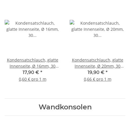
Kondensatschlauch, glatte
Kondensatschlauch, glatte
Innenseite, Ø 16mm, 30
Innenseite, Ø 20mm, 30
Meter
Meter
17,90 €
*
19,90 €
*
0,60 € pro 1 m
0,66 € pro 1 m
Wandkonsolen