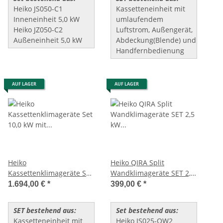
Heiko JS050-C1
Kassetteneinheit mit
Inneneinheit 5,0 kW
umlaufendem
Heiko JZ050-C2
Luftstrom, Außengerät,
Außeneinheit 5,0 kW
Abdeckung(Blende) und
Handfernbedienung
AUF LAGER
AUF LAGER
Heiko
Heiko QIRA Split
Kassettenklimageräte Set
Wandklimageräte SET 2,5
10,0 kW mit
kW (JS025-QW2/JZ025-Q2)
1.694,00 €
*
399,00 €
*
Kabelfernbedienung
SET bestehend aus:
Set bestehend aus:
Kassetteneinheit mit
Heiko JS025-QW2