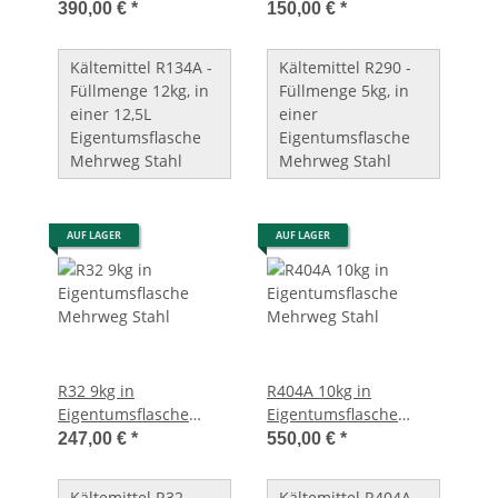
Mehrweg Stahl
Mehrweg Stahl
390,00 €
*
150,00 €
*
Kältemittel R134A -
Kältemittel R290 -
Füllmenge 12kg, in
Füllmenge 5kg, in
einer 12,5L
einer
Eigentumsflasche
Eigentumsflasche
Mehrweg Stahl
Mehrweg Stahl
AUF LAGER
AUF LAGER
R32 9kg in
R404A 10kg in
Eigentumsflasche
Eigentumsflasche
Mehrweg Stahl
Mehrweg Stahl
247,00 €
*
550,00 €
*
Kältemittel R32 -
Kältemittel R404A -