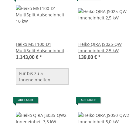
Heiko M5T100-D1
Heiko QIRA JS025-QW
MultiSplit Außeneinheit
Inneneinheit 2,5 kW
10 kW
1.143,00 €
*
139,00 €
*
Für bis zu 5
Inneneinheiten
AUF LAGER
AUF LAGER