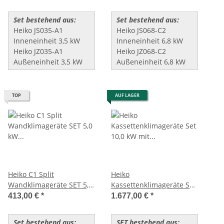
****
Set bestehend aus:
Set bestehend aus:
Heiko JS035-A1
Heiko JS068-C2
Inneneinheit 3,5 kW
Inneneinheit 6,8 kW
Heiko JZ035-A1
Heiko JZ068-C2
Außeneinheit 3,5 kW
Außeneinheit 6,8 kW
TOP
AUF LAGER
Heiko C1 Split
Heiko
Wandklimageräte SET 5,0
Kassettenklimageräte Set
kW (JS050-C1/JZ050-C1)
10,0 kW mit
413,00 €
*
1.677,00 €
*
Handfernbedienung
Set bestehend aus:
SET bestehend aus: