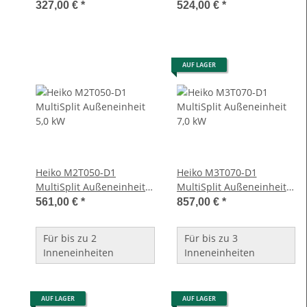
327,00 €
*
524,00 €
*
AUF LAGER
Heiko M2T050-D1
Heiko M3T070-D1
MultiSplit Außeneinheit
MultiSplit Außeneinheit
5,0 kW
7,0 kW
561,00 €
*
857,00 €
*
Für bis zu 2
Für bis zu 3
Inneneinheiten
Inneneinheiten
AUF LAGER
AUF LAGER