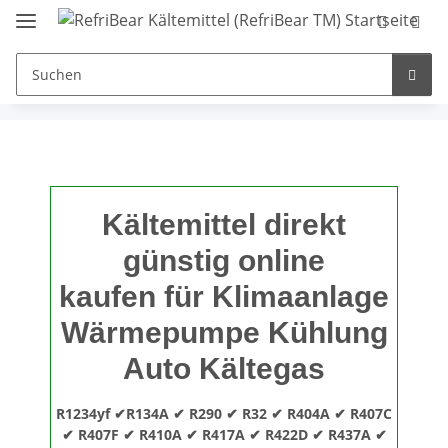
Kältemittel direkt
günstig online
kaufen für Klimaanlage
Wärmepumpe Kühlung
Auto Kältegas
R1234yf ✔R134A ✔ R290 ✔ R32 ✔ R404A ✔ R407C
✔ R407F ✔ R410A ✔ R417A ✔ R422D ✔ R437A ✔