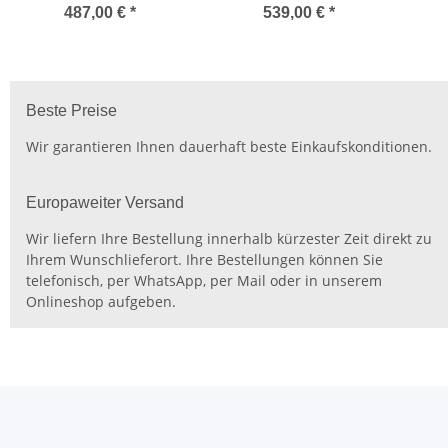
3,5 kW (JS035-A1/JZ035-
5,0 
487,00 €
*
539,00 €
*
A1) ****
Beste Preise
Wir garantieren Ihnen dauerhaft beste Einkaufskonditionen.
Europaweiter Versand
Wir liefern Ihre Bestellung innerhalb kürzester Zeit direkt zu
Ihrem Wunschlieferort. Ihre Bestellungen können Sie
telefonisch, per WhatsApp, per Mail oder in unserem
Onlineshop aufgeben.