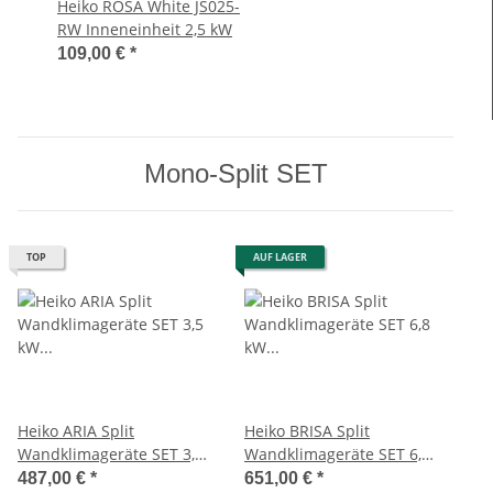
Heiko ROSA White JS025-
RW Inneneinheit 2,5 kW
109,00 €
*
Mono-Split SET
TOP
AUF LAGER
Heiko ARIA Split
Heiko BRISA Split
Wandklimageräte SET 3,5
Wandklimageräte SET 6,8
kW (JS035-A1/JZ035-A1)
kW (JS068-C2/JZ068-C2)
487,00 €
*
651,00 €
*