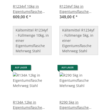
R1234yf 10kg in
R1234yf 5kg in
Eigentumsflasche
Eigentumsflasche
Mehrweg Stahl
Mehrweg Stahl
609,00 €
*
349,00 €
*
Kältemittel R1234yf
Kältemittel R1234yf
- Füllmenge 10kg, in
- Füllmenge 5kg, in
einer
einer
Eigentumsflasche
Eigentumsflasche
Mehrweg Stahl
Mehrweg Stahl
AUF LAGER
AUF LAGER
R134A 12kg in
R290 5kg in
Eigentumsflasche
Eigentumsflasche