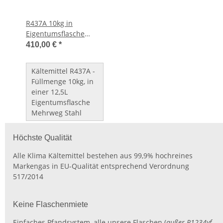
R437A 10kg in
Eigentumsflasche
Mehrweg Stahl
410,00 €
*
Kältemittel R437A -
Füllmenge 10kg, in
einer 12,5L
Eigentumsflasche
Mehrweg Stahl
Höchste Qualität
Alle Klima Kältemittel bestehen aus 99,9% hochreines
Markengas in EU-Qualität entsprechend Verordnung
517/2014
Keine Flaschenmiete
Einfaches Pfandsystem, alle unsere Flaschen (
außer R1234yf