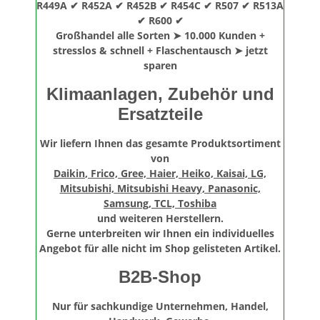
R449A ✔ R452A ✔ R452B ✔ R454C ✔ R507 ✔ R513A
✔ R600 ✔
Großhandel alle Sorten ➤ 10.000 Kunden +
stresslos & schnell + Flaschentausch ➤ jetzt
sparen
Klimaanlagen, Zubehör und
Ersatzteile
Wir liefern Ihnen das gesamte Produktsortiment
von
Daikin
, Frico, Gree, Haier, Heiko, Kaisai, LG,
Mitsubishi, Mitsubishi Heavy, Panasonic,
Samsung, TCL, Toshiba
und weiteren Herstellern.
Gerne unterbreiten wir Ihnen ein individuelles
Angebot für alle nicht im Shop gelisteten Artikel.
B2B-Shop
Nur für sachkundige Unternehmen, Handel,