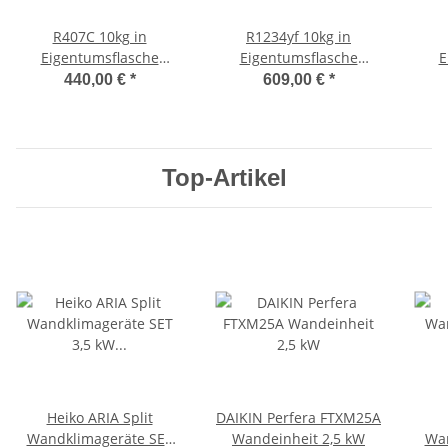
R407C 10kg in
R1234yf 10kg in
Eigentumsflasche
Eigentumsflasche
E
Mehrweg Stahl
Mehrweg Stahl
440,00 €
*
609,00 €
*
Top-Artikel
Heiko ARIA Split
DAIKIN Perfera FTXM25A
Wandklimageräte SET
Wandeinheit 2,5 kW
Wan