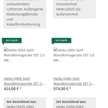
umlaufendem
Inneneinheit
Luftstrom, Außengerät,
Heiko JZ025-Q2
Abdeckung(Blende)
Außeneinheit
und
Kabelfernbedienung
AUF LAGER
AUF LAGER
Heiko QIRA Split
Heiko QIRA Split
Wandklimageräte SET 3,5
Wandklimageräte SET 5,0
kW (JS035-QW2/JZ035-Q2)
kW (JS050-QW2/JZ050-Q2)
414,00 €
*
574,00 €
*
Set bestehend aus:
Set bestehend aus:
Heiko JS035-QW2
Heiko JS050-QW2