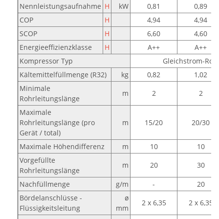
Nennleistungsaufnahme
H
kW
0,81
0,89
COP
H
4,94
4,94
SCOP
H
6,60
4,60
Energieeffizienzklasse
H
A++
A++
Kompressor Typ
Gleichstrom-Roll
Kältemittelfüllmenge (R32)
kg
0,82
1,02
Minimale
m
2
2
Rohrleitungslänge
Maximale
Rohrleitungslänge (pro
m
15/20
20/30
Gerät / total)
Maximale Höhendifferenz
m
10
10
Vorgefüllte
m
20
30
Rohrleitungslänge
Nachfüllmenge
g/m
-
20
Bördelanschlüsse -
ø
2 x 6,35
2 x 6,35
Flüssigkeitsleitung
mm