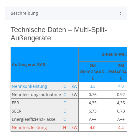
Beschreibung
Technische Daten – Multi-Split-
Außengeräte
2-Raum-Multi-S
Außengerät RAS-
2M
2M
2M10G3AVG-
2M14G3AVG
E
E
Nennkühlleistung
C
kW
3,3
4,0
Nennleistungsaufnahme
C
kW
0,76
0,92
EER
C
4,35
4,35
SEER
C
6,73
6,73
Energieeffizienzklasse
C
A++
A++
Nennheizleistung
H
kW
4,0
4,4