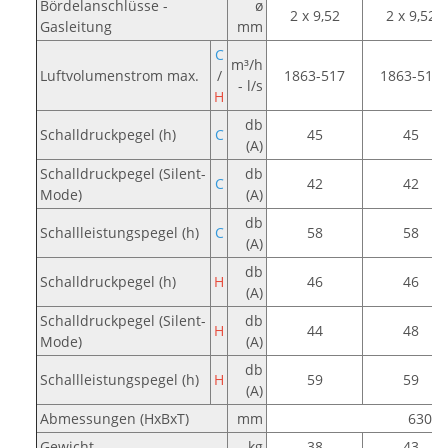
Bördelanschlüsse -
ø
2 x 9,52
2 x 9,52
Gasleitung
mm
C
m³/h
Luftvolumenstrom max.
/
1863-517
1863-517
- l/s
H
db
Schalldruckpegel (h)
C
45
45
(A)
Schalldruckpegel (Silent-
db
C
42
42
Mode)
(A)
db
Schallleistungspegel (h)
C
58
58
(A)
db
Schalldruckpegel (h)
H
46
46
(A)
Schalldruckpegel (Silent-
db
H
44
48
Mode)
(A)
db
Schallleistungspegel (h)
H
59
59
(A)
Abmessungen (HxBxT)
mm
630 x
Gewicht
kg
38
43