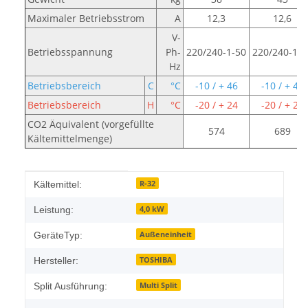
Maximaler Betriebsstrom
A
12,3
12,6
V-
Betriebsspannung
Ph-
220/240-1-50
220/240-1-5
Hz
Betriebsbereich
C
°C
-10 / + 46
-10 / + 46
Betriebsbereich
H
°C
-20 / + 24
-20 / + 24
CO2 Äquivalent (vorgefüllte
574
689
Kältemittelmenge)
Produkteigenschaft
Wert
R-32
Kältemittel:
4,0 kW
Leistung:
Außeneinheit
GeräteTyp:
TOSHIBA
Hersteller:
Multi Split
Split Ausführung: