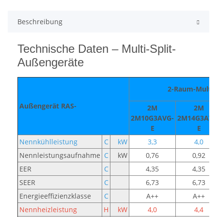
Beschreibung
Technische Daten – Multi-Split-
Außengeräte
2-Raum-Multi-S
Außengerät RAS-
2M
2M
2M10G3AVG-
2M14G3AVG
E
E
Nennkühlleistung
C
kW
3,3
4,0
Nennleistungsaufnahme
C
kW
0,76
0,92
EER
C
4,35
4,35
SEER
C
6,73
6,73
Energieeffizienzklasse
C
A++
A++
Nennheizleistung
H
kW
4,0
4,4