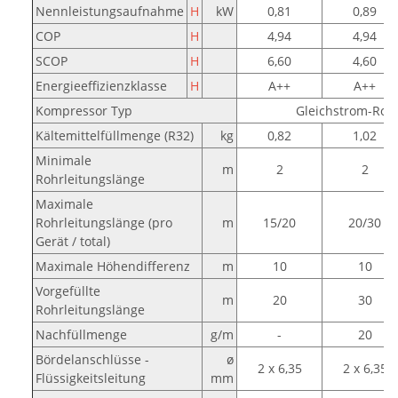
Nennleistungsaufnahme
H
kW
0,81
0,89
COP
H
4,94
4,94
SCOP
H
6,60
4,60
Energieeffizienzklasse
H
A++
A++
Kompressor Typ
Gleichstrom-Roll
Kältemittelfüllmenge (R32)
kg
0,82
1,02
Minimale
m
2
2
Rohrleitungslänge
Maximale
Rohrleitungslänge (pro
m
15/20
20/30
Gerät / total)
Maximale Höhendifferenz
m
10
10
Vorgefüllte
m
20
30
Rohrleitungslänge
Nachfüllmenge
g/m
-
20
Bördelanschlüsse -
ø
2 x 6,35
2 x 6,35
Flüssigkeitsleitung
mm