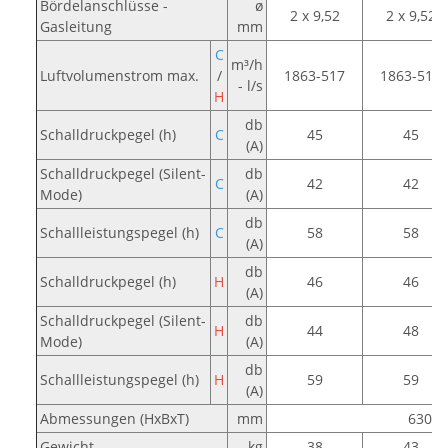
Bördelanschlüsse -
ø
2 x 9,52
2 x 9,52
Gasleitung
mm
C
m³/h
Luftvolumenstrom max.
/
1863-517
1863-517
- l/s
H
db
Schalldruckpegel (h)
C
45
45
(A)
Schalldruckpegel (Silent-
db
C
42
42
Mode)
(A)
db
Schallleistungspegel (h)
C
58
58
(A)
db
Schalldruckpegel (h)
H
46
46
(A)
Schalldruckpegel (Silent-
db
H
44
48
Mode)
(A)
db
Schallleistungspegel (h)
H
59
59
(A)
Abmessungen (HxBxT)
mm
630 x
Gewicht
kg
38
43