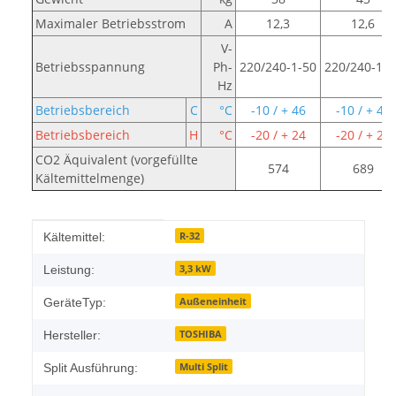
Maximaler Betriebsstrom
A
12,3
12,6
V-
Betriebsspannung
Ph-
220/240-1-50
220/240-1-5
Hz
Betriebsbereich
C
°C
-10 / + 46
-10 / + 46
Betriebsbereich
H
°C
-20 / + 24
-20 / + 24
CO2 Äquivalent (vorgefüllte
574
689
Kältemittelmenge)
Produkteigenschaft
Wert
R-32
Kältemittel:
3,3 kW
Leistung:
Außeneinheit
GeräteTyp:
TOSHIBA
Hersteller:
Multi Split
Split Ausführung: