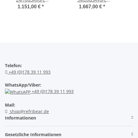
Außeneinheit 5,2 kW
Außeneinheit 7,5 kW
Au
1.151,00 €
*
1.667,00 €
*
Telefon:
+49 (0)178 39 11 993
WhatsApp/Viber:
+49 (0)178 39 11 993
Mail:
shop@refribear.de
Informationen
Gesetzliche Informationen