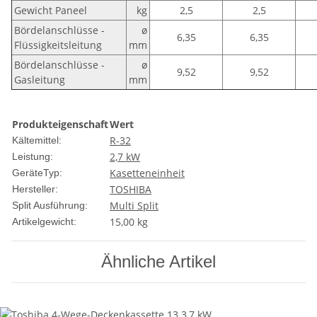
Gewicht Paneel
kg
2,5
2,5
Bördelanschlüsse -
ø
6,35
6,35
Flüssigkeitsleitung
mm
Bördelanschlüsse -
ø
9,52
9,52
Gasleitung
mm
Produkteigenschaft
Wert
R-32
Kältemittel:
2,7 kW
Leistung:
Kasetteneinheit
GeräteTyp:
TOSHIBA
Hersteller:
Multi Split
Split Ausführung:
15,00
kg
Artikelgewicht:
Ähnliche Artikel