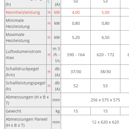
C
50
53
(h)
(A)
Nennheizleistung
H
kW
4,00
5,00
Minimale
H
kW
0,80
0,80
Heizleistung
Maximale
H
kW
5,20
6,50
Heizleistung
m 3
Luftvolumenstrom
H
/h -
590 - 164
620 - 172
max
l/s
Schalldruckpegel
db
H
37/30
38/30
(h/n)
(A)
Schallleistungspegel
db
H
52
53
(h)
(A)
Abmessungen (H x B x
mm
256 x 575 x 575
T)
Gewicht
kg
15
15
Abmessungen Paneel
mm
12 x 620 x 620
(H x B x T)