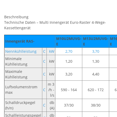
Beschreibung
Technische Daten – Multi Innengerät Euro-Raster 4-Wege-
Kassettengerät
M10U2MUVG-
M13U2MUVG-
M1
Innengerät RAS-
E
E
E
Nennkühlleistung
C
kW
2,70
3,70
Minimale
C
kW
1,20
1,30
Kühlleistung
Maximale
C
kW
3,20
4,40
Kühlleistung
m 3
Luftvolumenstrom
C
/h -
590 - 164
620 - 172
6
max
l/s
Schalldruckpegel
db
C
37/30
38/30
(h/n)
(A)
Schallleistungspegel
db