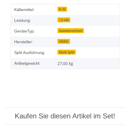
Produkteigenschaft
Wert
R-32
Kältemittel:
7,0 kW
Leistung:
Kasetteneinheit
GeräteTyp:
HEIKO
Hersteller:
Multi Split
Split Ausführung:
27,00
kg
Artikelgewicht:
Kaufen Sie diesen Artikel im Set!