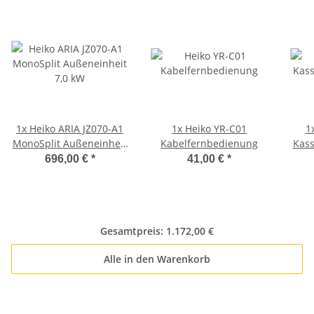
1x
Heiko ARIA JZ070-A1
1x
Heiko YR-C01
1
MonoSplit Außeneinheit
Kabelfernbedienung
Kass
7,0 kW
696,00 €
*
41,00 €
*
Gesamtpreis:
1.172,00 €
Alle in den Warenkorb