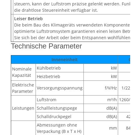
steuern, kann der Luftstrom präzise gelenkt werden. Funkti
die drahtlose Steuereinheit verfügbar ist.
Leiser Betrieb
Die beim Bau des Klimageräts verwendeten Komponenten 
optimierte Luftstromsystem garantieren einen leisen Betrie
Sie sich bei der Arbeit oder beim Entspannen wohlfühlen 
Technische Parameter
Inneneinheit
CA
Kühlbetrieb
kW
Nominale
Kapazität
Heizbetrieb
kW
Elektrische
Versorgungsspannung
f/V/Hz
1/220~
Parameter
Luftstrom
m³/h
1260/10
Leistungen
Schallleistungspege
dB(A)
Schalldruckpegel
dB(A)
42/4
Abmessungen ohne
mm
840/
Verpackung (B x T x H)