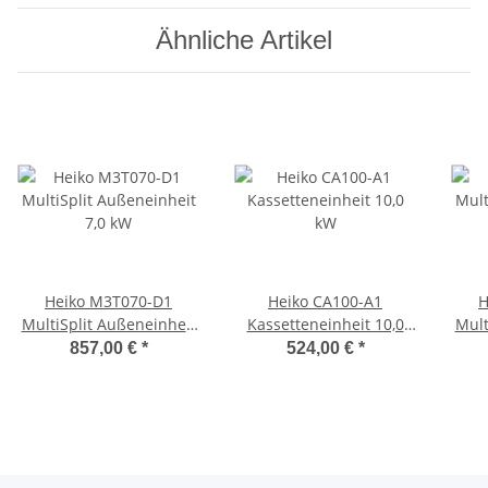
Ähnliche Artikel
Heiko M3T070-D1
Heiko CA100-A1
H
MultiSplit Außeneinheit
Kassetteneinheit 10,0
Mult
7,0 kW
kW
857,00 €
*
524,00 €
*