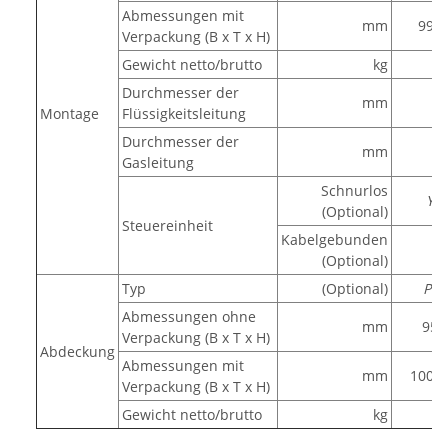
Abmessungen mit
mm
990/
Verpackung (B x T x H)
Gewicht netto/brutto
kg
2
Durchmesser der
mm
Montage
Flüssigkeitsleitung
Durchmesser der
mm
1
Gasleitung
Schnurlos
YR
(Optional)
Steuereinheit
Kabelgebunden
Y
(Optional)
Typ
(Optional)
PB-
Abmessungen ohne
mm
950
Verpackung (B x T x H)
Abdeckung
Abmessungen mit
mm
1000/
Verpackung (B x T x H)
Gewicht netto/brutto
kg