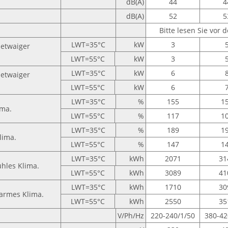
dB(A)
44
4
dB(A)
52
5
Bitte lesen Sie vor d
LWT=35°C
kW
3
 etwaiger
LWT=55°C
kW
3
LWT=35°C
kW
6
 etwaiger
LWT=55°C
kW
6
LWT=35°C
%
155
1
ima.
LWT=55°C
%
117
1
LWT=35°C
%
189
1
lima.
LWT=55°C
%
147
1
LWT=35°C
kWh
2071
31
ühles Klima.
LWT=55°C
kWh
3089
41
LWT=35°C
kWh
1710
30
warmes Klima.
LWT=55°C
kWh
2550
35
V/Ph/Hz
220-240/1/50
380-42