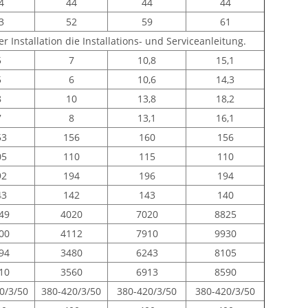
4
44
44
44
3
52
59
61
er Installation die Installations- und Serviceanleitung.
5
7
10,8
15,1
5
6
10,6
14,3
8
10
13,8
18,2
7
8
13,1
16,1
53
156
160
156
05
110
115
110
92
194
196
194
43
142
143
140
49
4020
7020
8825
00
4112
7910
9930
94
3480
6243
8105
10
3560
6913
8590
0/3/50
380-420/3/50
380-420/3/50
380-420/3/50