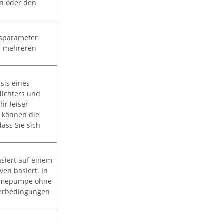
en oder den
bsparameter
in mehreren
sis eines
dichters und
hr leiser
s können die
ass Sie sich
siert auf einem
en basiert. In
Wärmepumpe ohne
terbedingungen