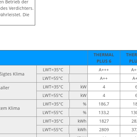
en Betrieb der
es Verdichters.
ährleistet. Die
THERMAL
THE
PLUS 6
PLU
LWT=35°C
A+++
A+
ßigtes Klima
LWT=55°C
A++
A
LWT=35°C
kW
4
aller
LWT=55°C
kW
4
LWT=35°C
%
186,7
1
gtem Klima
LWT=55°C
%
133,2
13
LWT=35°C
kWh
1827
28
LWT=55°C
kWh
2809
37