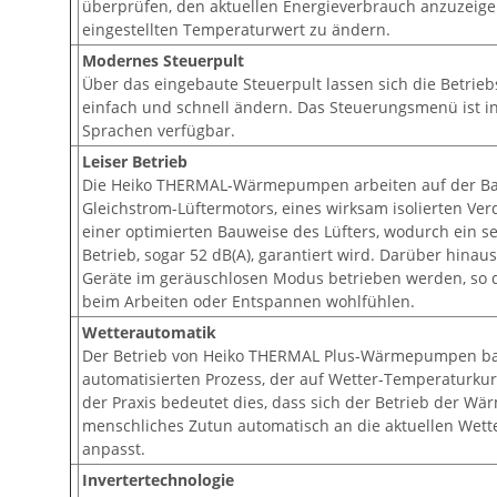
überprüfen, den aktuellen Energieverbrauch anzuzeig
eingestellten Temperaturwert zu ändern.
Modernes Steuerpult
Über das eingebaute Steuerpult lassen sich die Betrie
einfach und schnell ändern. Das Steuerungsmenü ist 
Sprachen verfügbar.
Leiser Betrieb
Die Heiko THERMAL-Wärmepumpen arbeiten auf der Ba
Gleichstrom-Lüftermotors, eines wirksam isolierten Ver
einer optimierten Bauweise des Lüfters, wodurch ein se
Betrieb, sogar 52 dB(A), garantiert wird. Darüber hinau
Geräte im geräuschlosen Modus betrieben werden, so d
beim Arbeiten oder Entspannen wohlfühlen.
Wetterautomatik
Der Betrieb von Heiko THERMAL Plus-Wärmepumpen ba
automatisierten Prozess, der auf Wetter-Temperaturkurv
der Praxis bedeutet dies, dass sich der Betrieb der 
menschliches Zutun automatisch an die aktuellen Wet
anpasst.
Invertertechnologie