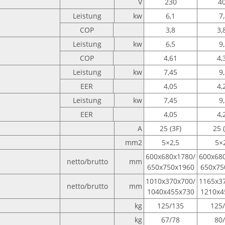
V
230
4
Leistung
kw
6,1
7
COP
3,8
3,
Leistung
kw
6,5
9
COP
4,61
4,
Leistung
kw
7,45
9
EER
4,05
4,
Leistung
kw
7,45
9
EER
4,05
4,
A
25 (3F)
25 
mm2
5×2,5
5×
600x680x1780/
600x68
netto/brutto
mm
650x750x1960
650x75
1010x370x700/
1165x3
netto/brutto
mm
1040x455x730
1210x4
kg
125/135
125
kg
67/78
80