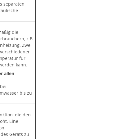
es separaten
raulische
äßig die
rbrauchern, z.B.
enheizung. Zwei
 verschiedener
mperatur für
 werden kann.
r allen
bei
rmwasser bis zu
nktion, die den
ht. Eine
fon
 des Geräts zu