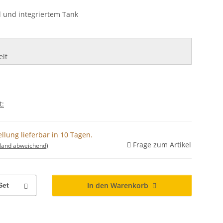
 und integriertem Tank
eit
t:
llung lieferbar in 10 Tagen.
Frage zum Artikel
sland abweichend)
In den Warenkorb
Set