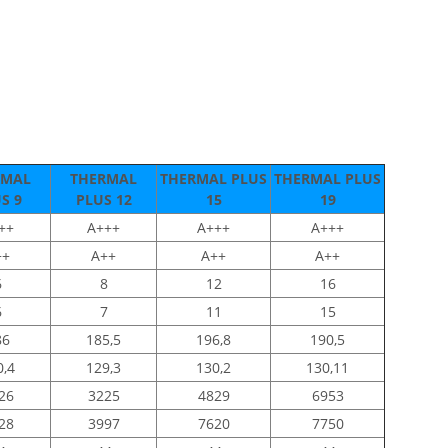
RMAL
THERMAL
THERMAL PLUS
THERMAL PLUS
S 9
PLUS 12
15
19
++
A+++
A+++
A+++
++
A++
A++
A++
6
8
12
16
6
7
11
15
86
185,5
196,8
190,5
0,4
129,3
130,2
130,11
26
3225
4829
6953
28
3997
7620
7750