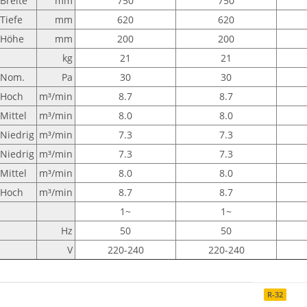
Breite
mm
750
750
Tiefe
mm
620
620
Höhe
mm
200
200
kg
21
21
Nom.
Pa
30
30
Hoch
m³/min
8.7
8.7
Mittel
m³/min
8.0
8.0
Niedrig
m³/min
7.3
7.3
Niedrig
m³/min
7.3
7.3
Mittel
m³/min
8.0
8.0
Hoch
m³/min
8.7
8.7
1~
1~
Hz
50
50
V
220-240
220-240
R-32