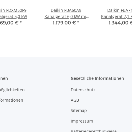
kin FDXM50F9
Daikin FBA60A9
Daikin FBA7
algerät 5,0 kW
Kanalgerät 6,0 kW mit
Kanalgerät 7,1 
mittlerem ESD
mittlerem 
69,00 €
*
1.179,00 €
*
1.344,00 
onen
Gesetzliche Informationen
öglichkeiten
Datenschutz
formationen
AGB
Sitemap
Impressum
Batteriegesetzhinweise