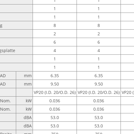
1
1
1
1
1
1
ng
8
8
2
2
6
6
gsplatte
4
4
1
1
1
1
AD
mm
6.35
6.35
AD
mm
9.50
9.50
VP20 (I.D. 20/O.D. 26)
VP20 (I.D. 20/O.D. 26)
VP20 (
Nom.
kW
0.036
0.036
Nom.
kW
0.036
0.036
dBA
53.0
53.0
dBA
53.0
53.0