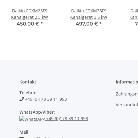
Daikin FDXM25F9
Daikin FDXM35F9
Dai
Kanalgerät 2,5 kW
Kanalgerät 3,5 kW
Kan
450,00 €
*
497,00 €
*
7
Kontakt
Informati
Telefon:
Zahlungsm
+49 (0)178 39 11 993
Versandin
WhatsApp/Viber:
+49 (0)178 39 11 993
Mail: