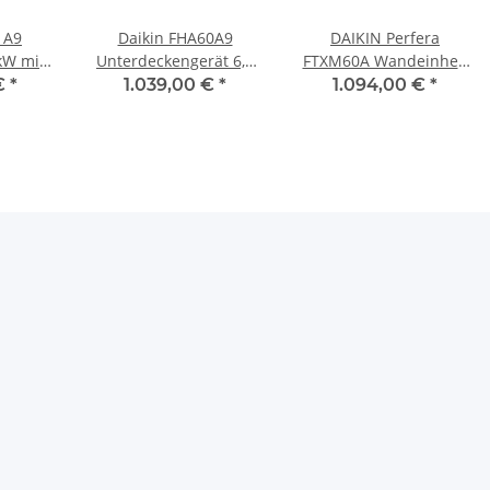
1A9
Daikin FHA60A9
DAIKIN Perfera
kW mit
Unterdeckengerät 6,0
FTXM60A Wandeinheit
ESD
kW
6,0 kW
€
*
1.039,00 €
*
1.094,00 €
*