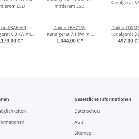
ikin FBA60A9
Daikin FBA71A9
Daikin FDXM
gerät 6,0 kW mit
Kanalgerät 7,1 kW mit
Kanalgerät 3,
ttlerem ESD
mittlerem ESD
.179,00 €
*
1.344,00 €
*
497,00 €
onen
Gesetzliche Informationen
öglichkeiten
Datenschutz
formationen
AGB
Sitemap