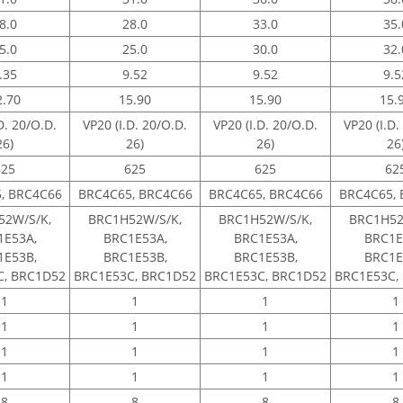
8.0
28.0
33.0
35.
5.0
25.0
30.0
32.
.35
9.52
9.52
9.5
2.70
15.90
15.90
15.
D. 20/O.D.
VP20 (I.D. 20/O.D.
VP20 (I.D. 20/O.D.
VP20 (I.D.
26)
26)
26)
26
625
625
625
62
, BRC4C66
BRC4C65, BRC4C66
BRC4C65, BRC4C66
BRC4C65, 
52W/S/K,
BRC1H52W/S/K,
BRC1H52W/S/K,
BRC1H52
1E53A,
BRC1E53A,
BRC1E53A,
BRC1E
1E53B,
BRC1E53B,
BRC1E53B,
BRC1E
C, BRC1D52
BRC1E53C, BRC1D52
BRC1E53C, BRC1D52
BRC1E53C,
1
1
1
1
1
1
1
1
1
1
1
1
1
1
1
1
8
8
8
8