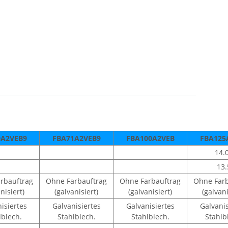
0A2VEB9
FBA71A2VEB9
FBA100A2VEB
FBA125
14.
13.
rbauftrag
Ohne Farbauftrag
Ohne Farbauftrag
Ohne Farb
nisiert)
(galvanisiert)
(galvanisiert)
(galvani
isiertes
Galvanisiertes
Galvanisiertes
Galvanis
lblech.
Stahlblech.
Stahlblech.
Stahlb