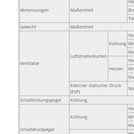
Ho
Abmessungen
Maßeinheit
Br
Ti
Gewicht
Maßeinheit
Ho
Kühlung
Mi
Ni
Luftstromvolumen
Ho
Ventilator
Heizen
Mi
Ni
Externer statischer Druck
No
(ESP)
Schallleistungspegel
Kühlung
Ho
Kühlung
Mi
Ni
Schalldruckpegel
Ho