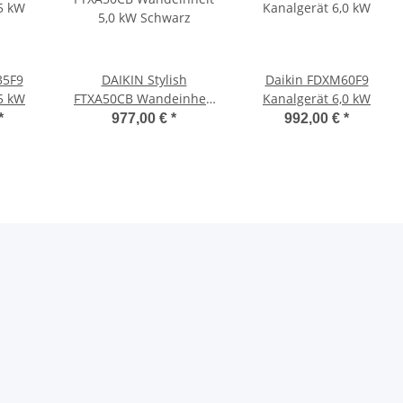
35F9
DAIKIN Stylish
Daikin FDXM60F9
5 kW
FTXA50CB Wandeinheit
Kanalgerät 6,0 kW
5,0 kW Schwarz
*
977,00 €
*
992,00 €
*