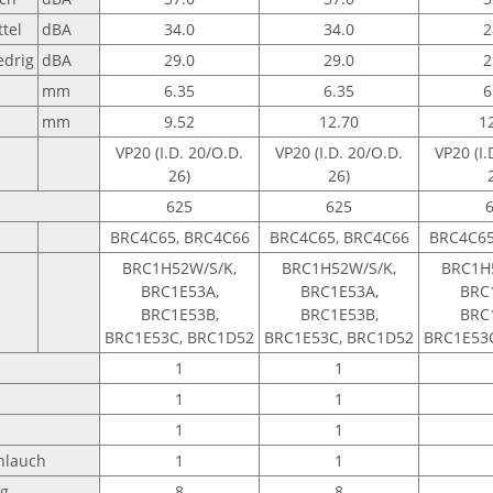
ttel
dBA
34.0
34.0
2
edrig
dBA
29.0
29.0
2
mm
6.35
6.35
6
mm
9.52
12.70
1
VP20 (I.D. 20/O.D.
VP20 (I.D. 20/O.D.
VP20 (I.
26)
26)
625
625
BRC4C65, BRC4C66
BRC4C65, BRC4C66
BRC4C65
BRC1H52W/S/K,
BRC1H52W/S/K,
BRC1H
BRC1E53A,
BRC1E53A,
BRC
BRC1E53B,
BRC1E53B,
BRC
BRC1E53C, BRC1D52
BRC1E53C, BRC1D52
BRC1E53
1
1
1
1
1
1
hlauch
1
1
ng
8
8