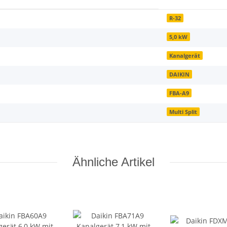
R-32
5,0 kW
Kanalgerät
DAIKIN
FBA-A9
Multi Split
Ähnliche Artikel