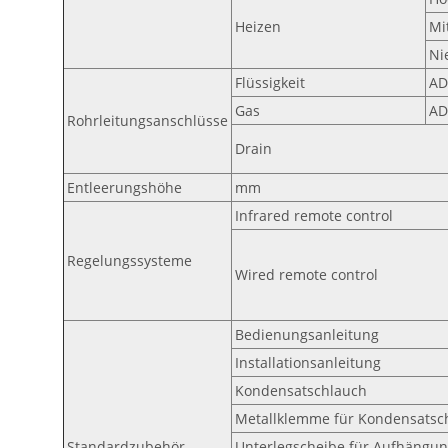
Heizen
Mi
Ni
Flüssigkeit
AD
Gas
AD
Rohrleitungsanschlüsse
Drain
Entleerungshöhe
mm
Infrared remote control
Regelungssysteme
Wired remote control
Bedienungsanleitung
Installationsanleitung
Kondensatschlauch
Metallklemme für Kondensatsc
Standardzubehör
Unterlegscheibe für Aufhängu