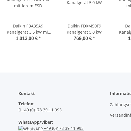
Daikin FBA35A9
Daikin FDXM50F9
Da
Kanalgerät 3,5 kW mit
Kanalgerät 5,0 kW
Kanal
mittlerem ESD
mi
1.013,00 €
*
769,00 €
*
1
Kontakt
Informati
Telefon:
Zahlungsm
+49 (0)178 39 11 993
Versandin
WhatsApp/Viber:
+49 (0)178 39 11 993