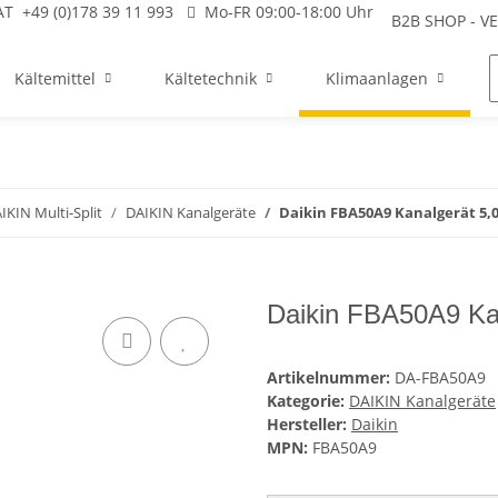
AT
+49 (0)178 39 11 993
Mo-FR 09:00-18:00 Uhr
B2B SHOP - 
Kältemittel
Kältetechnik
Klimaanlagen
IKIN Multi-Split
DAIKIN Kanalgeräte
Daikin FBA50A9 Kanalgerät 5,
Daikin FBA50A9 Kan
Artikelnummer:
DA-FBA50A9
Kategorie:
DAIKIN Kanalgeräte
Hersteller:
Daikin
MPN:
FBA50A9