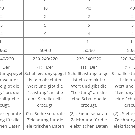
40
40
40
40
2
2
2
2
5
5
5
5
4
4
4
4
1~
1~
1~
1~
0/60
50/60
50/60
50/
240/220
220-240/220
220-240/220
220-24
 - Der
(1) - Der
(1) - Der
(1) -
stungspegel
Schallleistungspegel
Schallleistungspegel
Schallleist
 absoluter
ist ein absoluter
ist ein absoluter
ist ein a
d gibt die
Wert und gibt die
Wert und gibt die
Wert und 
g" an, die
"Leistung" an, die
"Leistung" an, die
"Leistung"
hallquelle
eine Schallquelle
eine Schallquelle
eine Scha
eugt.
erzeugt.
erzeugt.
erzeu
he separate
(2) - Siehe separate
(2) - Siehe separate
(2) - Siehe
ng für die
Zeichnung für die
Zeichnung für die
Zeichnung
chen Daten
elektrischen Daten
elektrischen Daten
elektrisch