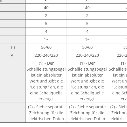
40
40
2
2
5
5
4
4
1~
1~
Hz
50/60
50/60
5
V
220-240/220
220-240/220
220-
(1) - Der
(1) - Der
(1)
Schallleistungspegel
Schallleistungspegel
Schalllei
ist ein absoluter
ist ein absoluter
ist ein
Wert und gibt die
Wert und gibt die
Wert un
"Leistung" an, die
"Leistung" an, die
"Leistun
eine Schallquelle
eine Schallquelle
eine Sc
erzeugt.
erzeugt.
erz
(2) - Siehe separate
(2) - Siehe separate
(2) - Sie
Zeichnung für die
Zeichnung für die
Zeichnu
elektrischen Daten
elektrischen Daten
elektris