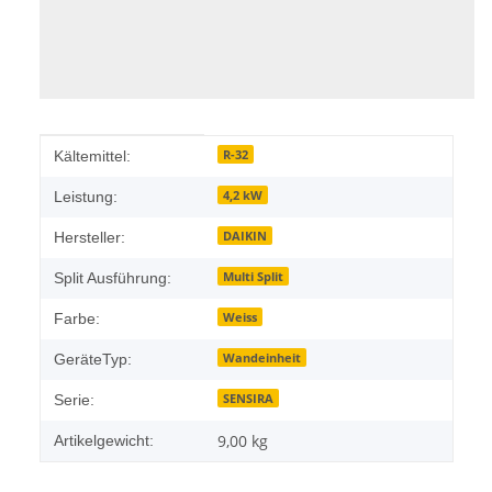
Produkteigenschaft
Wert
R-32
Kältemittel:
4,2 kW
Leistung:
DAIKIN
Hersteller:
Multi Split
Split Ausführung:
Weiss
Farbe:
Wandeinheit
GeräteTyp:
SENSIRA
Serie:
9,00
kg
Artikelgewicht: