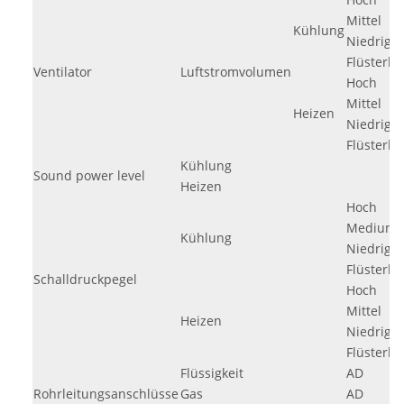
Mittel
Kühlung
Niedrig
Flüsterbe
Ventilator
Luftstromvolumen
Hoch
Mittel
Heizen
Niedrig
Flüsterbe
Kühlung
Sound power level
Heizen
Hoch
Medium
Kühlung
Niedrig
Flüsterbe
Schalldruckpegel
Hoch
Mittel
Heizen
Niedrig
Flüsterbe
Flüssigkeit
AD
Rohrleitungsanschlüsse
Gas
AD