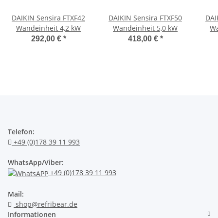
DAIKIN Sensira FTXF42
DAIKIN Sensira FTXF50
DAI
Wandeinheit 4,2 kW
Wandeinheit 5,0 kW
Wa
292,00 €
*
418,00 €
*
Telefon:
+49 (0)178 39 11 993
WhatsApp/Viber:
+49 (0)178 39 11 993
Mail:
shop@refribear.de
Informationen