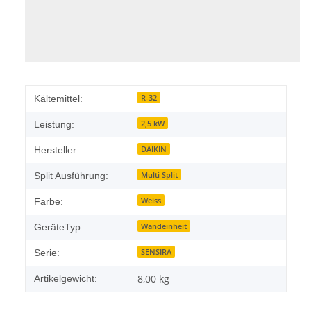
Produkteigenschaft
Wert
R-32
Kältemittel:
2,5 kW
Leistung:
DAIKIN
Hersteller:
Multi Split
Split Ausführung:
Weiss
Farbe:
Wandeinheit
GeräteTyp:
SENSIRA
Serie:
8,00
kg
Artikelgewicht: