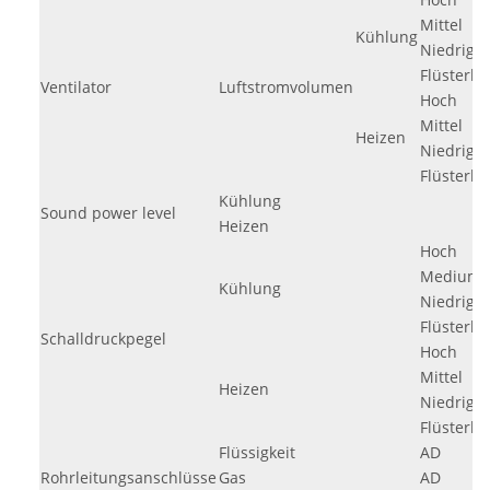
Mittel
Kühlung
Niedrig
Flüsterbe
Ventilator
Luftstromvolumen
Hoch
Mittel
Heizen
Niedrig
Flüsterbe
Kühlung
Sound power level
Heizen
Hoch
Medium
Kühlung
Niedrig
Flüsterbe
Schalldruckpegel
Hoch
Mittel
Heizen
Niedrig
Flüsterbe
Flüssigkeit
AD
Rohrleitungsanschlüsse
Gas
AD