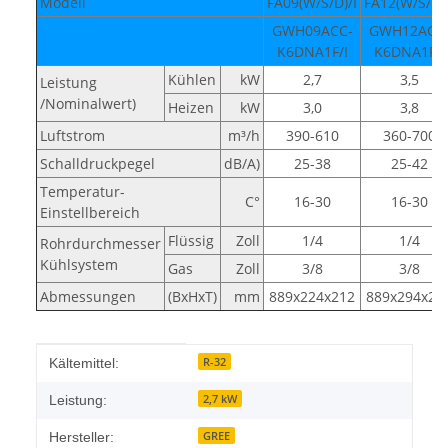
Modell
FA09(W/S/D)/I
FA12(W/S/D)/
GWH09ACC-
GWH12ACC
K6DNA1F/I
K6DNA1F/I
Kühlen
kW
2,7
3,5
Leistung
/Nominalwert)
Heizen
kW
3,0
3,8
Luftstrom
m³/h
390-610
360-700
Schalldruckpegel
dB/A)
25-38
25-42
Temperatur-
C°
16-30
16-30
Einstellbereich
Flüssig
Zoll
1/4
1/4
Rohrdurchmesser
Kühlsystem
Gas
Zoll
3/8
3/8
Abmessungen
(BxHxT)
mm
889x224x212
889x294x21
Produkteigenschaft
Wert
R-32
Kältemittel:
2,7 kW
Leistung:
GREE
Hersteller: