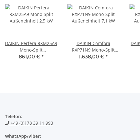
DAIKIN Perfera RXM25A9
DAIKIN Comfora
DAI
Mono-Split
RXP71N9 Mono-Split
Außeneinheit 2,5 kW
Außeneinheit 7,1 kW
Au
861,00 €
*
1.638,00 €
*
Telefon:
+49 (0)178 39 11 993
WhatsApp/Viber: