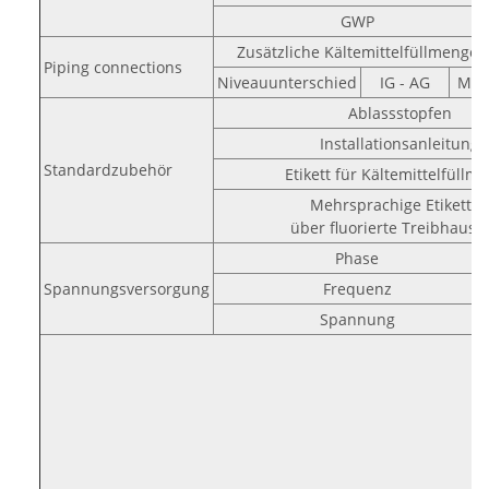
GWP
Zusätzliche Kältemittelfüllmenge
Piping connections
Niveauunterschied
IG - AG
Max
Ablassstopfen
Installationsanleitung
Standardzubehör
Etikett für Kältemittelfüllm
Mehrsprachige Etikette
über fluorierte Treibhausg
Phase
Spannungsversorgung
Frequenz
Spannung