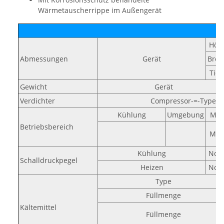
Wärmetauscherrippe im Außengerät
Höh
Abmessungen
Gerät
Brei
Tief
Gewicht
Gerät
Verdichter
Compressor-=-Type
Kühlung
Umgebung
Min
Betriebsbereich
Max
Kühlung
Nom
Schalldruckpegel
Heizen
Nom
Type
Füllmenge
Kältemittel
Füllmenge