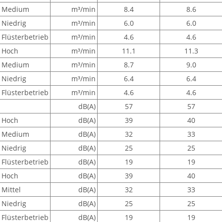
Medium
m³/min
8.4
8.6
Niedrig
m³/min
6.0
6.0
Flüsterbetrieb
m³/min
4.6
4.6
Hoch
m³/min
11.1
11.3
Medium
m³/min
8.7
9.0
Niedrig
m³/min
6.4
6.4
Flüsterbetrieb
m³/min
4.6
4.6
dB(A)
57
57
Hoch
dB(A)
39
40
Medium
dB(A)
32
33
Niedrig
dB(A)
25
25
Flüsterbetrieb
dB(A)
19
19
Hoch
dB(A)
39
40
Mittel
dB(A)
32
33
Niedrig
dB(A)
25
25
Flüsterbetrieb
dB(A)
19
19