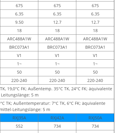
675
675
675
6.35
6.35
6.35
9.50
12.7
12.7
18
18
18
ARC488A1W
ARC488A1W
ARC488A1W
BRC073A1
BRC073A1
BRC073A1
V1
V1
V1
1~
1~
1~
50
50
50
220-240
220-240
220-240
 TK, 19,0°C FK; Außentemp. 35°C TK, 24°C FK; äquivalente
Leitungslänge: 5 m
0°C TK; Außentemperatur: 7°C TK, 6°C FK; äquivalente
mittel-Leitungslänge: 5 m
RXJ35A
RXJ42A
RXJ50A
552
734
734