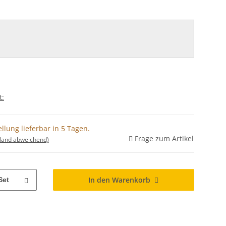
t:
llung lieferbar in 5 Tagen.
Frage zum Artikel
sland abweichend)
In den Warenkorb
Set