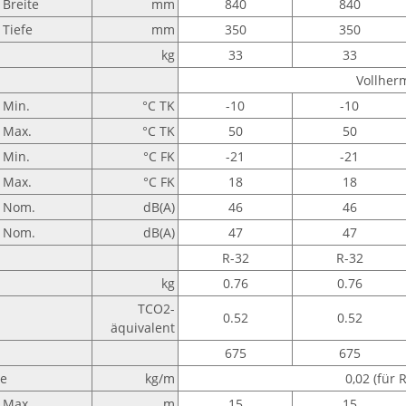
Breite
mm
840
840
Tiefe
mm
350
350
kg
33
33
Vollher
Min.
°C TK
-10
-10
Max.
°C TK
50
50
Min.
°C FK
-21
-21
Max.
°C FK
18
18
Nom.
dB(A)
46
46
Nom.
dB(A)
47
47
R-32
R-32
kg
0.76
0.76
TCO2-
0.52
0.52
äquivalent
675
675
ge
kg/m
0,02 (für
Max.
m
15
15