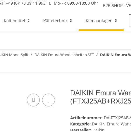
AT
+49 (0)178 39 11 993
Mo-FR 09:00-18:00 Uhr
B2B SHOP - 
Kältemittel
Kältetechnik
Klimaanlagen
IKIN Mono-Split
DAIKIN Emura Wandeinheiten SET
DAIKIN Emura W
DAIKIN Emura Wan
(FTXJ25AB+RXJ25
Artikelnummer:
DA-FTXJ25AB-
Kategorie:
DAIKIN Emura Wand
Hersteller:
Daikin