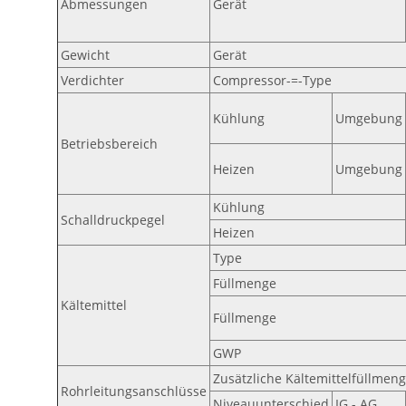
Abmessungen
Gerät
Gewicht
Gerät
Verdichter
Compressor-=-Type
Kühlung
Umgebung
Betriebsbereich
Heizen
Umgebung
Kühlung
Schalldruckpegel
Heizen
Type
Füllmenge
Kältemittel
Füllmenge
GWP
Zusätzliche Kältemittelfüllmen
Rohrleitungsanschlüsse
Niveauunterschied
IG - AG