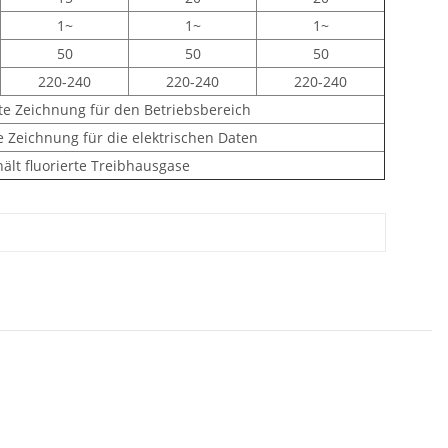
1~
1~
1~
50
50
50
220-240
220-240
220-240
ate Zeichnung für den Betriebsbereich
te Zeichnung für die elektrischen Daten
thält fluorierte Treibhausgase