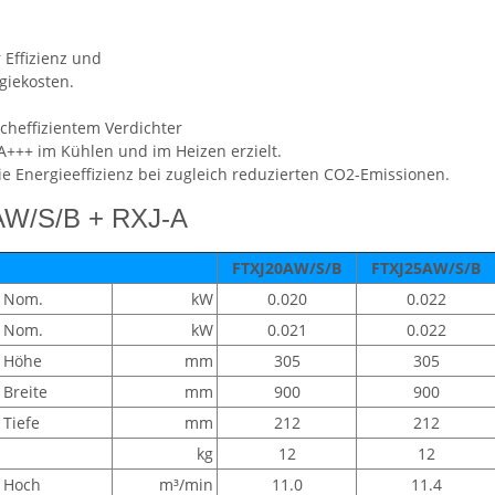
 Effizienz und
giekosten.
heffizientem Verdichter
A+++ im Kühlen und im Heizen erzielt.
e Energieeffizienz bei zugleich reduzierten CO2-Emissionen.
-AW/S/B + RXJ-A
FTXJ20AW/S/B
FTXJ25AW/S/B
Nom.
kW
0.020
0.022
Nom.
kW
0.021
0.022
Höhe
mm
305
305
Breite
mm
900
900
Tiefe
mm
212
212
kg
12
12
Hoch
m³/min
11.0
11.4