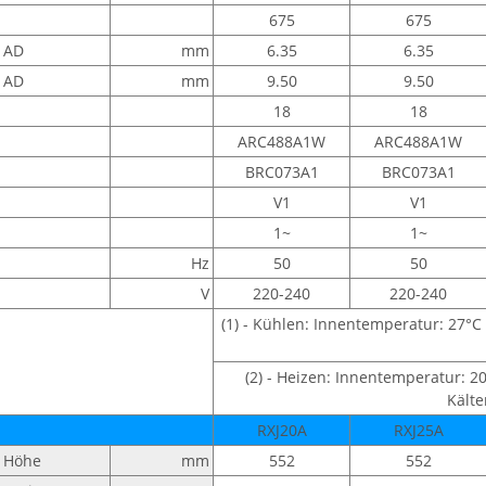
675
675
AD
mm
6.35
6.35
AD
mm
9.50
9.50
18
18
ARC488A1W
ARC488A1W
BRC073A1
BRC073A1
V1
V1
1~
1~
Hz
50
50
V
220-240
220-240
(1) - Kühlen: Innentemperatur: 27°C
(2) - Heizen: Innentemperatur: 2
Kälte
RXJ20A
RXJ25A
Höhe
mm
552
552