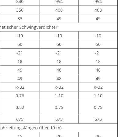
840
954
954
350
408
408
33
49
49
metischer Schwingverdichter
-10
-10
-10
50
50
50
-21
-21
-21
18
18
18
49
48
48
49
48
49
R-32
R-32
R-32
0.76
1.10
1.10
0.52
0.75
0.75
675
675
675
 Rohrleitungslängen über 10 m)
15
20
20