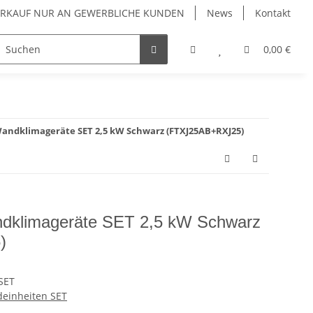
VERKAUF NUR AN GEWERBLICHE KUNDEN
News
Kontakt
Luftreiniger
Wärmepumpen
Zubehör
0,00 €
andklimageräte SET 2,5 kW Schwarz (FTXJ25AB+RXJ25)
dklimageräte SET 2,5 kW Schwarz
)
SET
einheiten SET