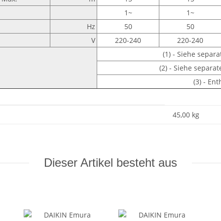
1~
1~
Hz
50
50
V
220-240
220-240
(1) - Siehe separ
(2) - Siehe separa
(3) - En
45,00
kg
Dieser Artikel besteht aus