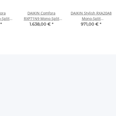
ora
DAIKIN Comfora
DAIKIN Stylish RXA20A8
Split
RXP71N9 Mono-Split
Mono-Split
5,0 kW
Außeneinheit 7,1 kW
Außeneinheit 2,0 kW
€
*
1.638,00 €
*
971,00 €
*