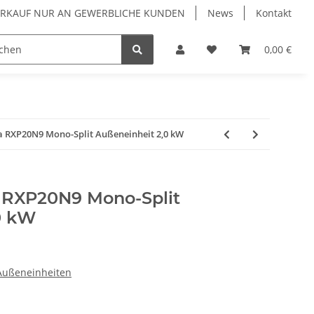
VERKAUF NUR AN GEWERBLICHE KUNDEN
News
Kontakt
Luftreiniger
Wärmepumpen
Zubehör
0,00 €
 RXP20N9 Mono-Split Außeneinheit 2,0 kW
 RXP20N9 Mono-Split
0 kW
Außeneinheiten