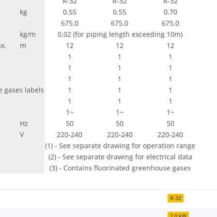
R-32
R-32
R-32
kg
0.55
0.55
0.70
675.0
675.0
675.0
kg/m
0.02 (for piping length exceeding 10m)
x.
m
12
12
12
1
1
1
1
1
1
1
1
1
e gases labels
1
1
1
1
1
1
1~
1~
1~
Hz
50
50
50
V
220-240
220-240
220-240
(1) - See separate drawing for operation range
(2) - See separate drawing for electrical data
(3) - Contains fluorinated greenhouse gases
R-32
2,0 kW