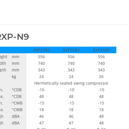
 RXP-N9
RXP20B9
RXP25B9
RXP35B9
ight
mm
556
556
556
dth
mm
740
740
740
pth
mm
343
343
343
kg
24
24
26
Hermetically sealed swing compressor
n.
°CDB
-10
-10
-10
x.
°CDB
48
48
48
n.
°CWB
-15
-15
-15
x.
°CWB
18
18
18
gh
dBA
46
46
48
gh
dBA
47
47
48