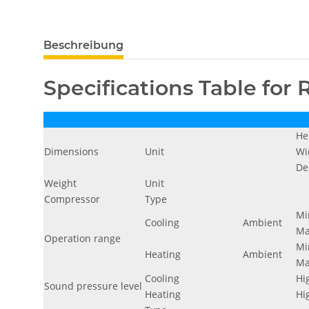
weitere Registerkarten anzeigen
Beschreibung
Specifications Table for
He
Dimensions
Unit
Wi
De
Weight
Unit
Compressor
Type
Mi
Cooling
Ambient
Ma
Operation range
Mi
Heating
Ambient
Ma
Cooling
Hi
Sound pressure level
Heating
Hi