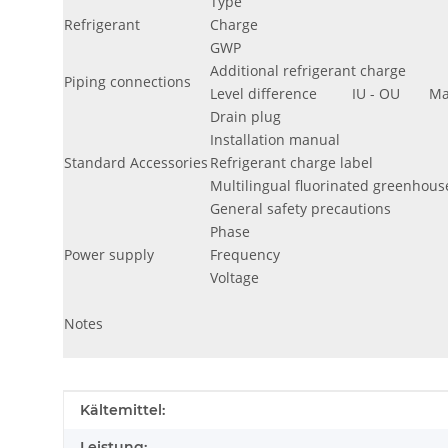
Type
Refrigerant
Charge
GWP
Additional refrigerant charge
Piping connections
Level difference
IU - OU
Ma
Drain plug
Installation manual
Standard Accessories
Refrigerant charge label
Multilingual fluorinated greenhous
General safety precautions
Phase
Power supply
Frequency
Voltage
Notes
Produkteigenschaft
Wert
Kältemittel:
Leistung: