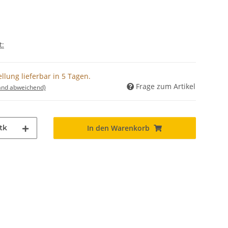
t:
llung lieferbar in 5 Tagen.
Frage zum Artikel
land abweichend)
tk
In den Warenkorb