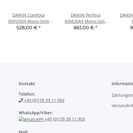
DAIKIN Comfora
DAIKIN Perfera
DAIKI
RXP25N9 Mono-Split
RXM20A9 Mono-Split
Außeneinheit 2,5 kW
Außeneinheit 2,0 kW
Außen
528,00 €
*
861,00 €
*
9
Kontakt
Informati
Telefon:
Zahlungsm
+49 (0)178 39 11 993
Versandin
WhatsApp/Viber:
+49 (0)178 39 11 993
Mail: