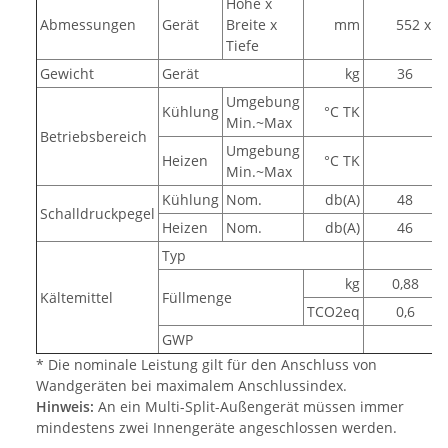
Höhe x
Abmessungen
Gerät
Breite x
mm
552 x 8
Tiefe
Gewicht
Gerät
kg
36
Umgebung
Kühlung
°C TK
Min.~Max
Betriebsbereich
Umgebung
Heizen
°C TK
Min.~Max
Kühlung
Nom.
db(A)
48
Schalldruckpegel
Heizen
Nom.
db(A)
46
Typ
kg
0,88
Kältemittel
Füllmenge
TCO2eq
0,6
GWP
* Die nominale Leistung gilt für den Anschluss von
Wandgeräten bei maximalem Anschlussindex.
Hinweis:
An ein Multi-Split-Außengerät müssen immer
mindestens zwei Innengeräte angeschlossen werden.