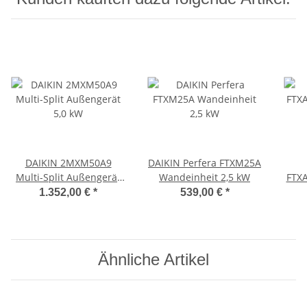
DAIKIN 2MXM50A9
DAIKIN Perfera FTXM25A
Multi-Split Außengerät
Wandeinheit 2,5 kW
FTX
5,0 kW
1.352,00 €
*
539,00 €
*
Ähnliche Artikel