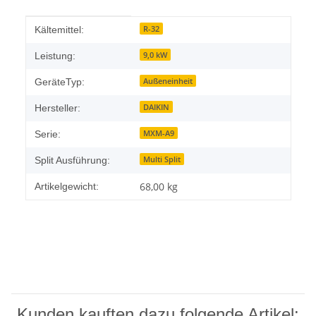
Produkteigenschaft
Wert
R-32
Kältemittel:
9,0 kW
Leistung:
Außeneinheit
GeräteTyp:
DAIKIN
Hersteller:
MXM-A9
Serie:
Multi Split
Split Ausführung:
68,00
kg
Artikelgewicht:
Kunden kauften dazu folgende Artikel: